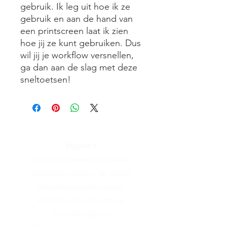
gebruik. Ik leg uit hoe ik ze
gebruik en aan de hand van
een printscreen laat ik zien
hoe jij ze kunt gebruiken. Dus
wil jij je workflow versnellen,
ga dan aan de slag met deze
sneltoetsen!
Pagina's
Fotoshoot paard in de studio
Fotoshoot hond in de studio
Fotoshoot paard outdoor
Fotoshoot hond outdoor
Over Renate Vos