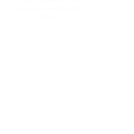
Online cursus Equine fine art
Online cursus Hondenfotografie
Workshop
Webshop
Contact
Renate Vos
Tel:
+31 6 17728100
Mail:
info@renatevosfotografie.nl
Een mail gestuurd? Let op!
Houd je spamfolder in de gaten, onze reactie
kan daar per ongeluk terechtkomen.
Gevestigd in Don
gen
Omgeving Tilburg, Breda